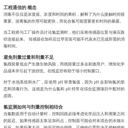
工程通信的 概念
消毒不仅仅是浓度值。浓度和时间的乘积，解释了为什么接触时间很
重要。游离氯的作用可能更快，而化合氯可能需要更长时间的暴露。
当工程师与工厂操作员讨论氯监测时，他们应将传感器位置与液压路
径连接起来。 传感器在加药后过早安装可能不代表水已完成所需的消
毒时间。
避免剂量过量和剂量不足
氯残留量低会产生微生物风险，而残留量过多会刺激用户、增加化学
品成本并引起下游担忧。在线监控有助于缩小控制窗口。
对于水池系统和水厂，应使用 pH 审查氯值，因为 pH 会影响氯的形
态和消毒行为。这就是为什么氯和 pH 经常在综合监测项目中配对的
原因。
氯监测如何与剂量控制相结合
当氯数据用于自动计量时，控制回路必须考虑化学品注入和测量之间
的延迟。如果传感器太靠近加药点，控制器可能会对未混合的水做出
反应。如果距离太远，响应可能会很慢。正确的位置取决于接触罐的