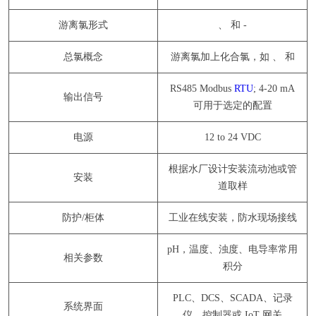
游离氯形式
、 和 -
总氯概念
游离氯加上化合氯，如 、 和
RS485 Modbus
RTU
; 4-20 mA
输出信号
可用于选定的配置
电源
12 to 24 VDC
根据水厂设计安装流动池或管
安装
道取样
防护/柜体
工业在线安装，防水现场接线
pH，温度、浊度、电导率常用
相关参数
积分
PLC、DCS、SCADA、记录
系统界面
仪、控制器或 IoT 网关