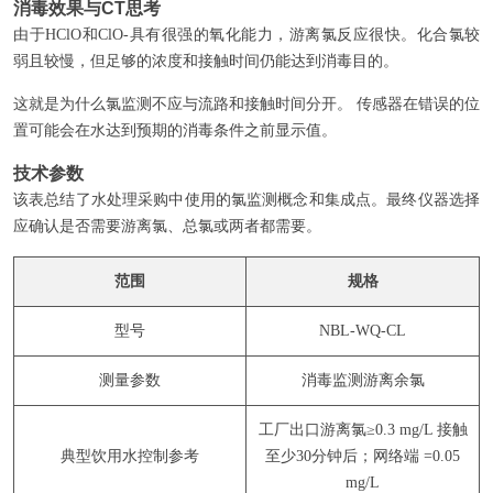
消毒效果与CT思考
由于HClO和ClO-具有很强的氧化能力，游离氯反应很快。化合氯较
弱且较慢，但足够的浓度和接触时间仍能达到消毒目的。
这就是为什么氯监测不应与流路和接触时间分开。 传感器在错误的位
置可能会在水达到预期的消毒条件之前显示值。
技术参数
该表总结了水处理采购中使用的氯监测概念和集成点。最终仪器选择
应确认是否需要游离氯、总氯或两者都需要。
范围
规格
型号
NBL-WQ-CL
测量参数
消毒监测游离余氯
工厂出口游离氯≥0.3 mg/L 接触
典型饮用水控制参考
至少30分钟后；网络端 =0.05
mg/L