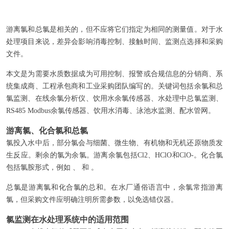
游离氯和总氯是相关的，但不应将它们指定为相同的测量值。对于水
处理项目来说，差异会影响消毒控制、接触时间、监测点选择和采购
文件。
本文是为需要水质数据成为可用控制、报警或合规信息的分销商、系
统集成商、工程承包商和工业采购团队编写的。关键词包括余氯和总
氯监测、在线余氯分析仪、饮用水余氯传感器、水处理中总氯监测、
RS485 Modbus余氯传感器、饮用水消毒、泳池水监测、配水管网。
游离氯、化合氯和总氯
氯投入水中后，部分氯会与细菌、微生物、有机物和无机还原物质发
生反应。剩余的氯为余氯。游离余氯包括Cl2、HClO和ClO-。化合氯
包括氯胺形式，例如 、 和 。
总氯是游离氯和化合氯的总和。在水厂通俗语言中，余氯常指游离
氯，但采购文件应明确注明所需参数，以免选错仪器。
氯监测在水处理系统中的适用范围