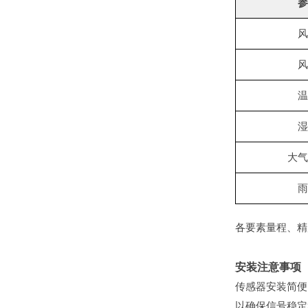
参
风
风
温
湿
大气
雨
各要素量程、精
安装注意事项
传感器安装简便
以确保信号稳定