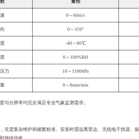
数
量程
速
0～60m/s
向
0～359°
度
-40～80℃
度
0～100%RH
压力
10～1100hPa
量
0～8mm/min
度与分辨率均完全满足专业气象监测需求。
，无需复杂维护和频繁校准。安装时需远离雷达、无线电干扰源、
和持续供电。