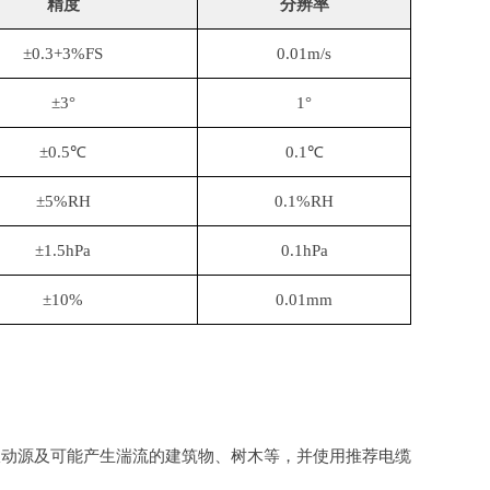
精度
分辨率
±0.3+3%FS
0.01m/s
±3°
1°
±0.5℃
0.1℃
±5%RH
0.1%RH
±1.5hPa
0.1hPa
±10%
0.01mm
振动源及可能产生湍流的建筑物、树木等，并使用推荐电缆