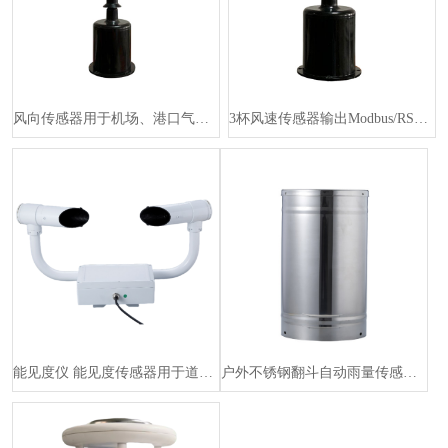
风向传感器用于机场、港口气象站输出Modbus/RS485/Analo···
3杯风速传感器输出Modbus/RS485/Analog/0-5V/4···
能见度仪 能见度传感器用于道路交通、机场、港口和航运
户外不锈钢翻斗自动雨量传感器 RS485/12v-24v 用于气象监测···